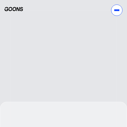
Cecilia
和泰汽車｜去趣 ChicTrip APP
作為長期合作夥伴，果思會主動蒐集資訊，不僅滿足客戶
需求，更把 end user 的體驗放在心上